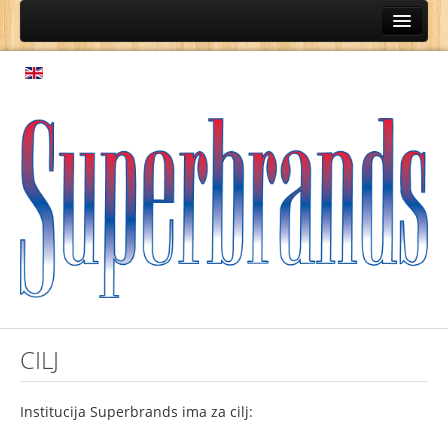
Početna
O nama
Cilj
Definicija
Stručni savet
Stručni savet 2006-2007
Stručni savet 2012-2013
Stručni savet 2015-2016
Stručni Savet 2017-2018
CILJ
Stručni Savet 2024
Sponzori
Institucija Superbrands ima za cilj:
Sponzori 2006-2007