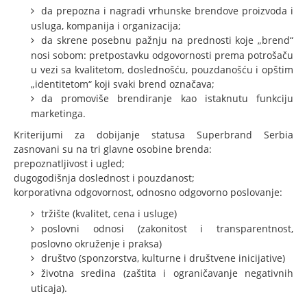
da prepozna i nagradi vrhunske brendove proizvoda i
Sponzori 2012-2013
usluga, kompanija i organizacija;
da skrene posebnu pažnju na prednosti koje „brend“
Sponzori 2015-2016
nosi sobom: pretpostavku odgovornosti prema potrošaču
u vezi sa kvalitetom, doslednošću, pouzdanošću i opštim
Sponzori 2017-2018
„identitetom“ koji svaki brend označava;
Superbrands u svetu
da promoviše brendiranje kao istaknutu funkciju
marketinga.
Superbrendovi Srbije
Kriterijumi za dobijanje statusa Superbrand Serbia
Superbrendovi Srbije 2006-2007
zasnovani su na tri glavne osobine brenda:
prepoznatljivost i ugled;
Korporativni Superbrendovi Srbije 2012-2013
dugogodišnja doslednost i pouzdanost;
Corporate Superbrands Srbija 2015/6
korporativna odgovornost, odnosno odgovorno poslovanje:
tržište (kvalitet, cena i usluge)
Superbrendovi Srbije 2017-2018
poslovni odnosi (zakonitost i transparentnost,
Publikacije
poslovno okruženje i praksa)
društvo (sponzorstva, kulturne i društvene inicijative)
Superbrands Izdanje 1
životna sredina (zaštita i ograničavanje negativnih
Corporate Superbrands Izdanje 2
uticaja).