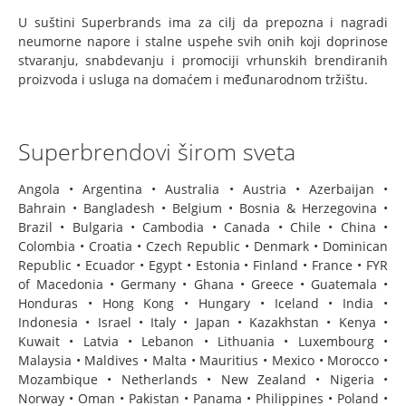
Corporate Superbrands izdanje 3
U suštini Superbrands ima za cilj da prepozna i nagradi
Superbrands Izdanje 4
neumorne napore i stalne uspehe svih onih koji doprinose
stvaranju, snabdevanju i promociji vrhunskih brendiranih
Svečana dodela
proizvoda i usluga na domaćem i međunarodnom tržištu.
Svečana dodela priznanja – Tribute Event 2007
Svečana dodela priznanja – Tribute Event 2013
Superbrendovi širom sveta
Svečana dodela priznanja – Tribute Event 2015/6
Angola • Argentina • Australia • Austria • Azerbaijan •
Svečana dodela priznanja - Tribute event 2017/18
Bahrain • Bangladesh • Belgium • Bosnia & Herzegovina •
Press
Brazil • Bulgaria • Cambodia • Canada • Chile • China •
Colombia • Croatia • Czech Republic • Denmark • Dominican
Press 2013
Republic • Ecuador • Egypt • Estonia • Finland • France • FYR
of Macedonia • Germany • Ghana • Greece • Guatemala •
Press 2018
Honduras • Hong Kong • Hungary • Iceland • India •
Kontakt
Indonesia • Israel • Italy • Japan • Kazakhstan • Kenya •
Kuwait • Latvia • Lebanon • Lithuania • Luxembourg •
Superbrands TV
Malaysia • Maldives • Malta • Mauritius • Mexico • Morocco •
Mozambique • Netherlands • New Zealand • Nigeria •
Norway • Oman • Pakistan • Panama • Philippines • Poland •